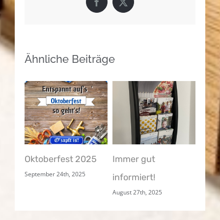
Facebook
X
Ähnliche Beiträge
ße
Oktoberfest 2025
Immer gut
Lang
September 24th, 2025
informiert!
Unte
August 27th, 2025
gesu
August