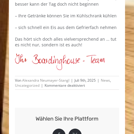
besser kann der Tag doch nicht beginnen
– Ihre Getränke können Sie im Kühlschrank kühlen
– sich schnell ein Eis aus dem Gefrierfach nehmen
Das hört sich doch alles vielversprechend an … tut
es nicht nur, sondern ist es auch!
Von
Alexandra Neumayer-Stangl
|
Juli 9th, 2025
|
News
,
für
Uncategorized
|
Kommentare deaktiviert
Küche?
Ja,
aber
bitte
voll
ausgestattet!
Wählen Sie Ihre Plattform