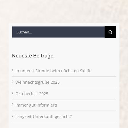
Suche
nach:
Neueste Beiträge
In unter 1 Stunde beim nächsten Skilift!
Weihnachtsgrüße 2025
Oktoberfest 2025
Immer gut informiert!
Langzeit-Unterkunft gesucht?