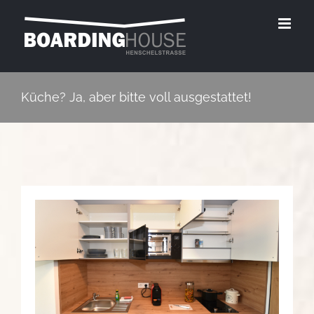
Zum
Inhalt
springen
Küche? Ja, aber bitte voll ausgestattet!
Zeige
grösseres
Bild